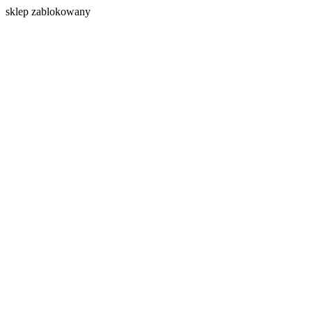
s
klep zablokowany